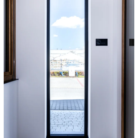
+48
En remplissant et en soumettant le formulaire, vous
consentez par la présente au traitement de vos données
personnelles par Okno-Pol Sp. z o. o. en tant
qu'administrateur de données conformément à la loi du
29 août 1997 relative à la protection des droits de la
personne (Journal officiel de 2016, point 922, telle que
modifiée.) et au Règlement (UE) 2016/679 du Parlement
européen et du Conseil du 27 avril 2016 relatif à la
protection des personnes physiques à l'égard du
traitement des données à caractère personnel et à la
libre circulation de ces données, et abrogeant la directive
95/46/CE (Journal officiel de 2016, point 119), désigné sous