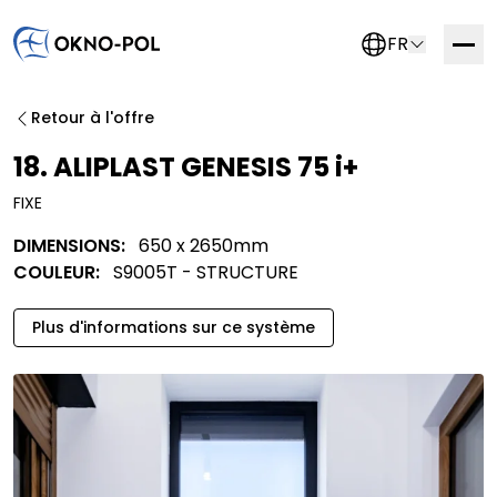
FR
Contactez-nous
Retour à l'offre
Si vous êtes intéressé par une collaboration avec
18. ALIPLAST GENESIS 75 i+
nous, veuillez remplir le formulaire ci-dessous. Nous
FIXE
vous contacterons dès que possible.
DIMENSIONS:
650 x 2650mm
Entreprise commerciale
Entreprise de construction
COULEUR:
S9005T - STRUCTURE
Entreprise d'assemblage
Autre
Plus d'informations sur ce système