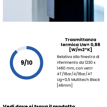
Trasmittanza
termica Uw= 0,88
[W/m2*K]
Relativa alla finestra di
9/10
riferimento da 1230 x
1480 mm, con vetri
4T/18ar/4/18ar/4T
Ug=0,5 Multitech Black
[48mm]
Vedi dove si trova il prodotto