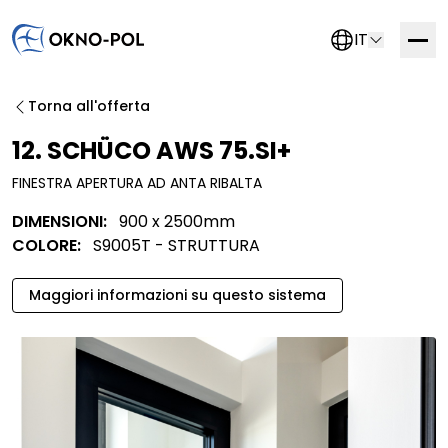
IT
Contattaci
Torna all'offerta
Se sei interessato a collaborare con noi, compila il
12. SCHÜCO AWS 75.SI+
modulo qui sotto. Ti contatteremo il prima possibile.
FINESTRA APERTURA AD ANTA RIBALTA
Errore:
Modulo di contatto non trovato.
DIMENSIONI:
900 x 2500mm
COLORE:
S9005T - STRUTTURA
Maggiori informazioni su questo sistema