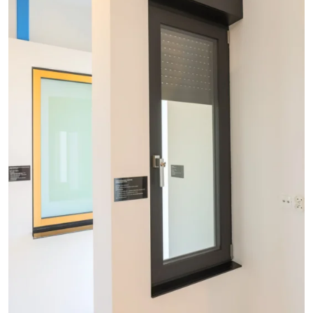
+48
En remplissant et en soumettant le formulaire, vous
consentez par la présente au traitement de vos données
personnelles par Okno-Pol Sp. z o. o. en tant
qu'administrateur de données conformément à la loi du
29 août 1997 relative à la protection des droits de la
personne (Journal officiel de 2016, point 922, telle que
modifiée.) et au Règlement (UE) 2016/679 du Parlement
européen et du Conseil du 27 avril 2016 relatif à la
protection des personnes physiques à l'égard du
traitement des données à caractère personnel et à la
libre circulation de ces données, et abrogeant la directive
95/46/CE (Journal officiel de 2016, point 119), désigné sous