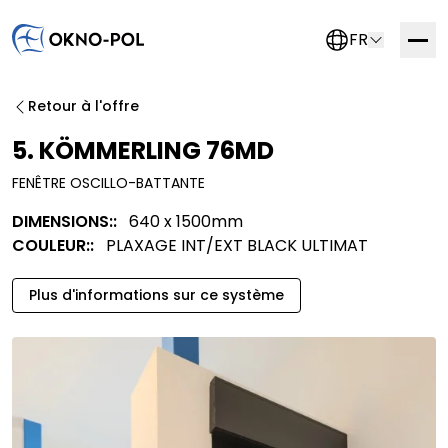
FR
Contactez-nous
Retour à l'offre
Si vous êtes intéressé par une collaboration avec
5. KÖMMERLING 76MD
nous, veuillez remplir le formulaire ci-dessous. Nous
FENÊTRE OSCILLO-BATTANTE
vous contacterons dès que possible.
DIMENSIONS::
640 x 1500mm
Entreprise commerciale
Entreprise de construction
COULEUR::
PLAXAGE INT/EXT BLACK ULTIMAT
Entreprise d'assemblage
Autre
Plus d'informations sur ce système