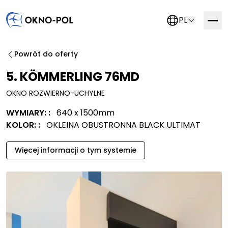
PL
Skontaktuj się z nami
Powrót do oferty
Jeśli jesteś zainteresowany współpracą z nami,
5. KÖMMERLING 76MD
wypełnij poniższy formularz. Skontaktujemy się z Tobą
OKNO ROZWIERNO-UCHYLNE
tak szybko, jak to tylko możliwe.
WYMIARY: :
640 x 1500mm
Firma handlowa
Firma budowlana
Firma montażowa
KOLOR: :
OKLEINA OBUSTRONNA BLACK ULTIMAT
Inny
Więcej informacji o tym systemie