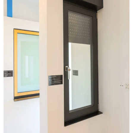
+48
Wypełniając i przesyłając formularz niniejszym wyraża
Pani/Pan zgodę na przetwarzanie swoich danych
osobowych przez Okno-Pol Sp. z o. o. jako administratora
danych zgodnie z ustawą z dnia 29 sierpnia 1997 r. o
ochronie praw osobowych (Dz. U. z 2016 r. poz. 922 ze zm.)
oraz rozporządzeniem Parlamentu Europejskiego i Rady
(UE) 2016/679 z dnia 27 kwietnia 2016 r. w sprawie ochrony
osób fizycznych w związku z przetwarzaniem danych
osobowych i w sprawie swobodnego przepływu takich
danych oraz uchylenia dyrektywy 95/46/WE (Dz. U. UE. L. z
2016 r. Nr 119) zwanego „RODO”.